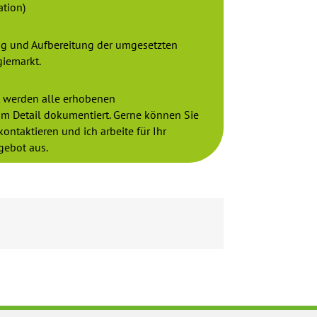
ation)
g und Aufbereitung der umgesetzten
iemarkt.
t werden alle erhobenen
im Detail dokumentiert. Gerne können Sie
ontaktieren und ich arbeite für Ihr
gebot aus.