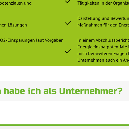
spotenzialen und
Tätigkeiten in der Organis
Darstellung und Bewertun
chen Lösungen
Maßnahmen für den Energ
 CO2-Einsparungen laut Vorgaben
In einem Abschlussberich
Energieeinsparpotentiale 
mich bei weiteren Fragen k
Unternehmen auch ein An
n habe ich als Unternehmer?