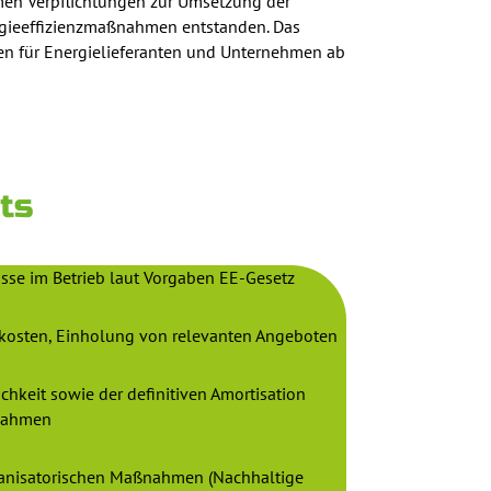
hmen Verpflichtungen zur Umsetzung der
ergieeffizienzmaßnahmen entstanden. Das
en für Energielieferanten und Unternehmen ab
ts
üsse im Betrieb laut Vorgaben EE-Gesetz
skosten, Einholung von relevanten Angeboten
ichkeit sowie der definitiven Amortisation
ßnahmen
anisatorischen Maßnahmen (Nachhaltige