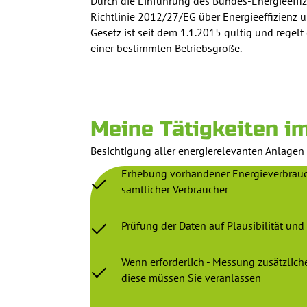
Durch die Einführung des Bundes-Energieeffiz
Richtlinie 2012/27/EG über Energieeffizienz
Gesetz ist seit dem 1.1.2015 gültig und reg
einer bestimmten Betriebsgröße.
Meine Tätigkeiten i
Besichtigung aller energierelevanten Anlagen
Erhebung vorhandener Energieverbrau
sämtlicher Verbraucher
Prüfung der Daten auf Plausibilität und 
Wenn erforderlich - Messung zusätzlich
diese müssen Sie veranlassen