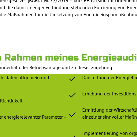
ienzgesetzes (BGBl. I Nr. 72/2014 – kurz EEffG) sind für Unterne
 und die damit in enger Verbindung stehenden Forcierung von En
elt die Maßnahmen für die Umsetzung von Energieeinsparmaßnahm
m Rahmen meines Energieaudi
 innerhalb der Betriebsanlage und zu dieser zugehörig
chsdaten allgemein und
Darstellung der Energiefl
Erhebung der Investition
Richtigkeit
Ermittlung der Wirtschaftl
er energierelevanter Parameter –
einzelner sinnvoller Ma
Implementierung von org